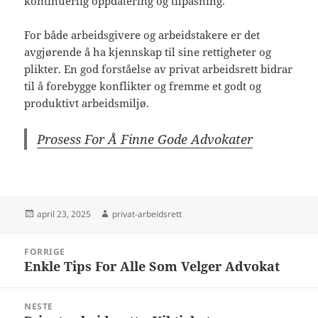
kontinuerlig oppdatering og tilpasning.
For både arbeidsgivere og arbeidstakere er det
avgjørende å ha kjennskap til sine rettigheter og
plikter. En god forståelse av privat arbeidsrett bidrar
til å forebygge konflikter og fremme et godt og
produktivt arbeidsmiljø.
Prosess For Å Finne Gode Advokater
Publisert
Forfatter
april 23, 2025
privat-arbeidsrett
Innleggsnavigasjon
FORRIGE
Enkle Tips For Alle Som Velger Advokat
Forrige
innlegg:
NESTE